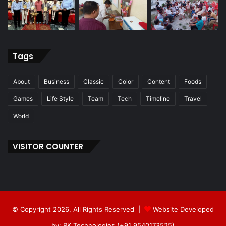
Tags
About
Business
Classic
Color
Content
Foods
Games
Life Style
Team
Tech
Timeline
Travel
World
VISITOR COUNTER
© Copyright 2026, All Rights Reserved |
Website Developed
by: RK Technologies (+91 9540173525)