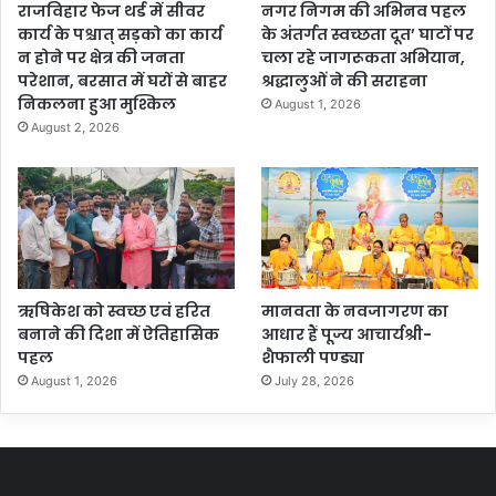
राजविहार फेज थर्ड में सीवर
नगर निगम की अभिनव पहल
कार्य के पश्चात् सड़को का कार्य
के अंतर्गत स्वच्छता दूत’ घाटों पर
न होने पर क्षेत्र की जनता
चला रहे जागरूकता अभियान,
परेशान, बरसात में घरों से बाहर
श्रद्धालुओं ने की सराहना
निकलना हुआ मुश्किल
August 1, 2026
August 2, 2026
ऋषिकेश को स्वच्छ एवं हरित
मानवता के नवजागरण का
बनाने की दिशा में ऐतिहासिक
आधार हैं पूज्य आचार्यश्री-
पहल
शैफाली पण्ड्या
August 1, 2026
July 28, 2026