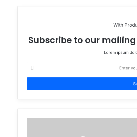
With Prod
Subscribe to our mailing 
Lorem ipsum dolo
Enter
your
Email
address