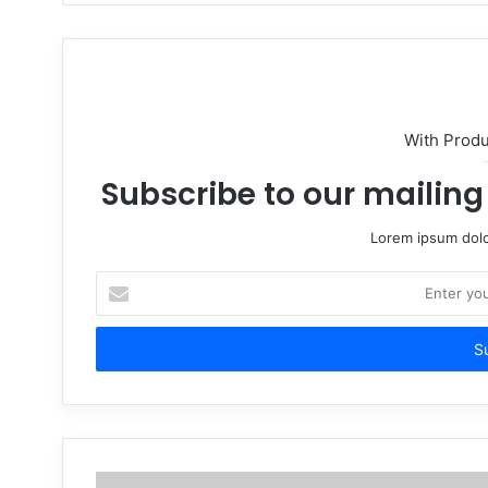
With Prod
Subscribe to our mailing 
Lorem ipsum dolo
Enter
your
Email
address