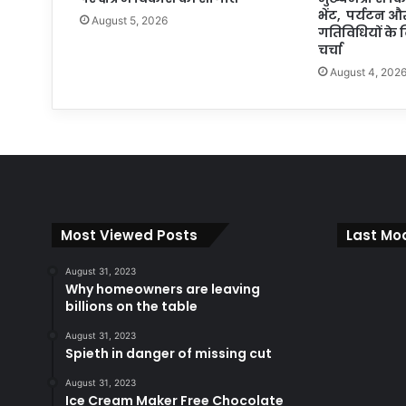
भेंट, पर्यटन औ
August 5, 2026
गतिविधियों के व
चर्चा
August 4, 202
Most Viewed Posts
Last Mod
August 31, 2023
Why homeowners are leaving
billions on the table
August 31, 2023
Spieth in danger of missing cut
August 31, 2023
Ice Cream Maker Free Chocolate