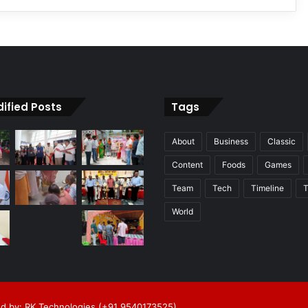
ified Posts
Tags
About
Business
Classic
Content
Foods
Games
Team
Tech
Timeline
T
World
d by: RK Technologies (+91 9540173525)