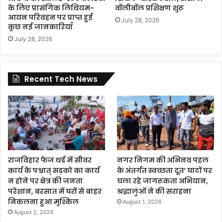
के लिए प्रासंगिक लिथियम-
वॉलीबॉल प्रशिक्षण शुरू
आयन परिवहन पर प्राप्त हुई
July 28, 2026
कुछ नई जानकारियाँ
July 28, 2026
Recent Tech News
राजविहार फेज थर्ड में सीवर
नगर निगम की अभिनव पहल
कार्य के पश्चात् सड़को का कार्य
के अंतर्गत स्वच्छता दूत’ घाटों पर
न होने पर क्षेत्र की जनता
चला रहे जागरूकता अभियान,
परेशान, बरसात में घरों से बाहर
श्रद्धालुओं ने की सराहना
निकलना हुआ मुश्किल
August 1, 2026
August 2, 2026