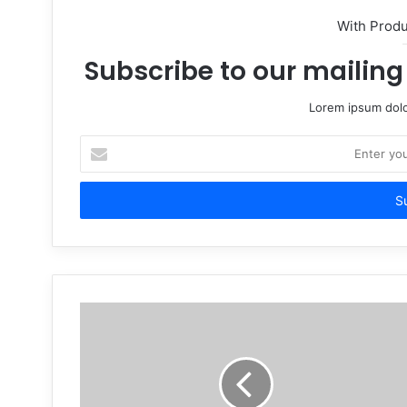
With Prod
Subscribe to our mailing 
Lorem ipsum dolo
Enter
your
Email
address