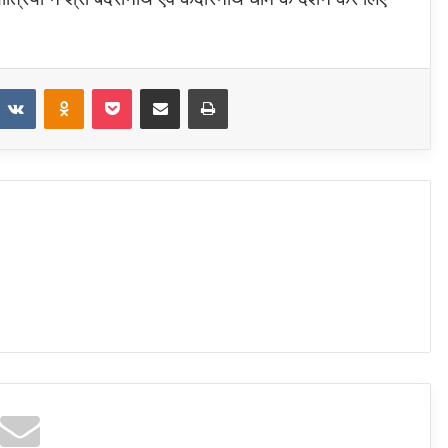
eddit
VKontakte
Odnoklassniki
Pocket
Share via Email
Print