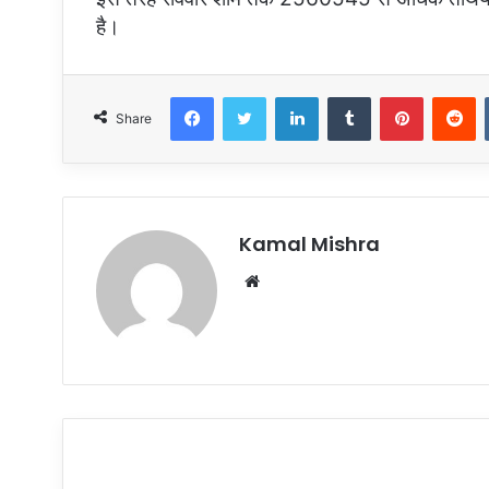
है।
Facebook
Twitter
LinkedIn
Tumblr
Pinterest
R
Share
Kamal Mishra
Website