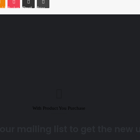
oklassniki
Pocket
Share via Email
Print
With Product You Purchase
our mailing list to get the new