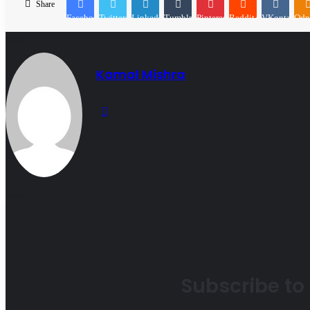
Share
Facebook
Twitter
LinkedIn
Tumblr
Pinterest
Reddit
VKontakte
Odn
Kamal Mishra
Website
Subscribe to 