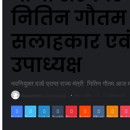
नितिन गौतम क
सलाहकार एवं
उपाध्यक्ष
नवनियुक्त दर्जा प्राप्त राज्य मंत्री नितिन गौतम आज मा
Kamal Mishra
Send an email
June 6, 2026
2
1 minute read
Facebook
Twitter
LinkedIn
Tumblr
Pinterest
Reddit
VKontakte
Odnoklassniki
Pocke