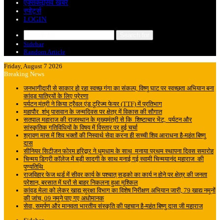
एक्सक्लूसिव खबरें
स्पोर्ट्स
LOGIN
Search for
Sidebar
Random Article
Friday, August 7 2026
Breaking News
जनभागीदारी से साकार हो रहा स्वच्छ गंगा का संकल्प, विष्णु घाट पर स्वच्छता अभियान बना
कांवड़ यात्रियों के लिए प्रेरणा
पर्यटन मंत्री ने किया ट्रैवल एंड टूरिज्म फेयर (TTF) में प्रतिभाग
महापौर शंभू पासवान के जन्मदिवस पर क्षेत्र में विकास की सौगात
सतपाल महाराज की राजस्थान के मुख्यमंत्री से कि शिष्टाचार भेंट, पर्यटन और
सांस्कृतिक गतिविधियों के विषय में विस्तार पर हुई चर्चा
श्रावण मास में शिव भक्तों की निस्वार्थ सेवा करना ही सच्ची शिव आराधना है-महंत बिष्णु
दास
सीनियर सिटीजन फोरम हरिद्वार ने धूमधाम के साथ मनाया प्रथम स्थापना दिवस समारोह
चिन्मय डिग्री कॉलेज में बड़ी सादगी के साथ मनाई गई स्वामी चिन्मयानंद महाराज की
पुण्यतिथि
राजविहार फेज थर्ड में सीवर कार्य के पश्चात् सड़को का कार्य न होने पर क्षेत्र की जनता
परेशान, बरसात में घरों से बाहर निकलना हुआ मुश्किल
कांवड़ मेला को लेकर खाद्य सुरक्षा विभाग का विशेष निरीक्षण अभियान जारी, 79 खाद्य नमूनों
की जांच, 09 नमूने पाए गए अधोमानक
सेवा, समर्पण और मानवता भारतीय संस्कृति की पहचान है-महंत बिष्णु दास जी महाराज