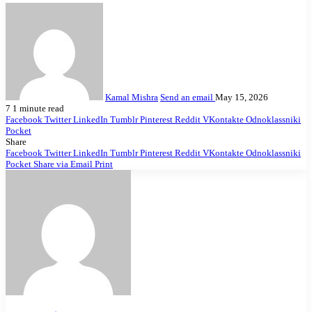
Kamal Mishra
Send an email
May 15, 2026
7
1 minute read
Facebook
Twitter
LinkedIn
Tumblr
Pinterest
Reddit
VKontakte
Odnoklassniki
Pocket
Share
Facebook
Twitter
LinkedIn
Tumblr
Pinterest
Reddit
VKontakte
Odnoklassniki
Pocket
Share via Email
Print