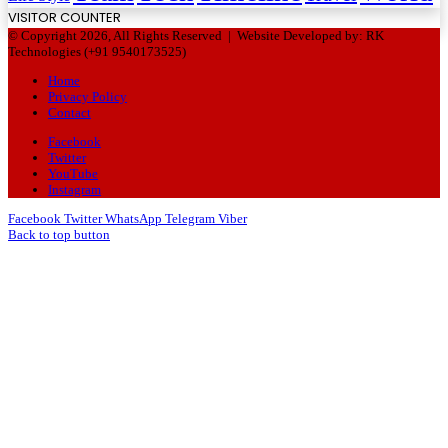
VISITOR COUNTER
© Copyright 2026, All Rights Reserved |
Website Developed by: RK
Technologies (+91 9540173525)
Home
Privacy Policy
Contact
Facebook
Twitter
YouTube
Instagram
Facebook
Twitter
WhatsApp
Telegram
Viber
Back to top button