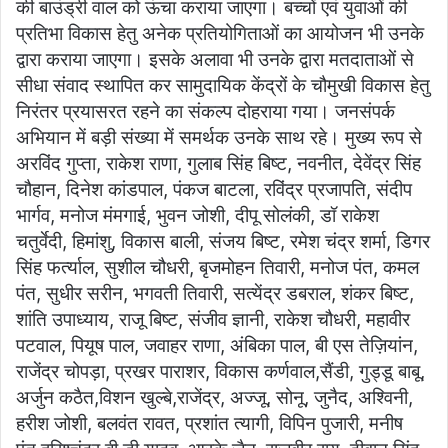
की बाउंड्री वाल को ऊंचा कराया जाएगा। बच्चों एवं युवाओं की
प्रतिभा विकास हेतु अनेक प्रतियोगिताओं का आयोजन भी उनके
द्वारा कराया जाएगा। इसके अलावा भी उनके द्वारा मतदाताओं से
सीधा संवाद स्थापित कर सामुदायिक केंद्रों के चौमुखी विकास हेतु
निरंतर प्रयासरत रहने का संकल्प दोहराया गया। जनसंपर्क
अभियान में बड़ी संख्या में समर्थक उनके साथ रहे। मुख्य रूप से
अरविंद गुप्ता, राकेश राणा, गुलाब सिंह बिष्ट, नवनीत, देवेंद्र सिंह
चौहान, दिनेश कांडपाल, पंकज बाटला, रविंद्र प्रजापति, संदीप
भार्गव, मनोज मंमगाई, भुवन जोशी, दीपू सोलंकी, डॉ राकेश
चतुर्वेदी, हिमांशु, विकास बाली, संजय बिष्ट, रमेश चंद्र शर्मा, डिगर
सिंह फर्त्याल, सुशील चौधरी, बृजमोहन तिवारी, मनोज पंत, कमल
पंत, सुधीर सरीन, भगवती तिवारी, सत्येंद्र डबराल, शंकर बिष्ट,
शांति उपाध्याय, राजू बिष्ट, संजीव ज्ञानी, राकेश चौधरी, महावीर
पटवाल, पियूष पाल, जवाहर राणा, अंबिका पाल, बी एस तेज़ियांन,
राजेंद्र चोपड़ा, प्रखर पाराशर, विकास कर्णवाल,सैंडी, गुड्डू बाबू,
अर्जुन कठैत,विशन खुल्बे,राजेंद्र, अज्जू, सोनू, जुनैद, अश्विनी,
हरीश जोशी, बलवंत रावत, प्रशांत त्यागी, विपिन पुजारी, मनीष