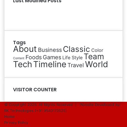
Last Modified Posts
Tags
About
Classic
Business
Color
Team
Foods
Games
Life Style
Content
Tech
Timeline
World
Travel
VISITOR COUNTER
© Copyright 2026, All Rights Reserved |
Website Developed by:
RK Technologies (+91 9540173525)
Home
Privacy Policy