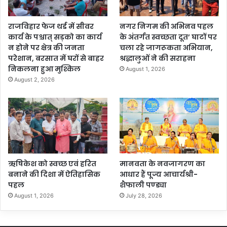
राजविहार फेज थर्ड में सीवर
नगर निगम की अभिनव पहल
कार्य के पश्चात् सड़को का कार्य
के अंतर्गत स्वच्छता दूत’ घाटों पर
न होने पर क्षेत्र की जनता
चला रहे जागरूकता अभियान,
परेशान, बरसात में घरों से बाहर
श्रद्धालुओं ने की सराहना
निकलना हुआ मुश्किल
August 1, 2026
August 2, 2026
ऋषिकेश को स्वच्छ एवं हरित
मानवता के नवजागरण का
बनाने की दिशा में ऐतिहासिक
आधार हैं पूज्य आचार्यश्री-
पहल
शैफाली पण्ड्या
August 1, 2026
July 28, 2026