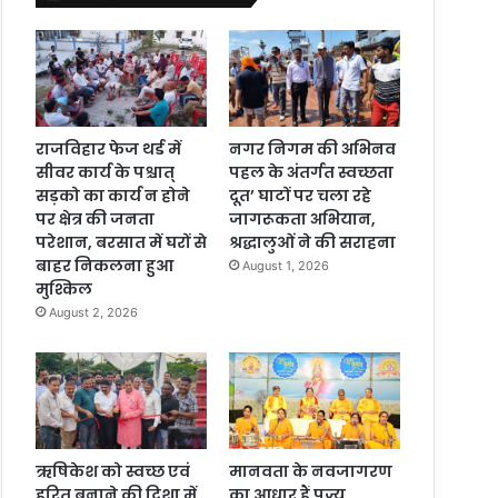
राजविहार फेज थर्ड में
नगर निगम की अभिनव
सीवर कार्य के पश्चात्
पहल के अंतर्गत स्वच्छता
सड़को का कार्य न होने
दूत’ घाटों पर चला रहे
पर क्षेत्र की जनता
जागरूकता अभियान,
परेशान, बरसात में घरों से
श्रद्धालुओं ने की सराहना
बाहर निकलना हुआ
August 1, 2026
मुश्किल
August 2, 2026
ऋषिकेश को स्वच्छ एवं
मानवता के नवजागरण
हरित बनाने की दिशा में
का आधार हैं पूज्य