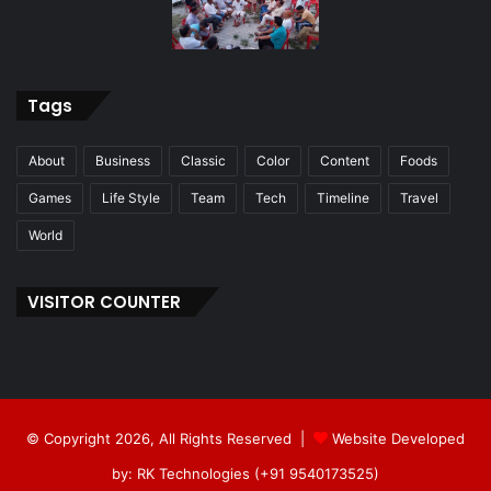
Tags
About
Business
Classic
Color
Content
Foods
Games
Life Style
Team
Tech
Timeline
Travel
World
VISITOR COUNTER
© Copyright 2026, All Rights Reserved |
Website Developed
by: RK Technologies (+91 9540173525)