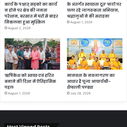
कार्य के पश्चात् सड़को का कार्य
के अंतर्गत स्वच्छता दूत’ घाटों पर
न होने पर क्षेत्र की जनता
चला रहे जागरूकता अभियान,
परेशान, बरसात में घरों से बाहर
श्रद्धालुओं ने की सराहना
निकलना हुआ मुश्किल
August 1, 2026
August 2, 2026
ऋषिकेश को स्वच्छ एवं हरित
मानवता के नवजागरण का
बनाने की दिशा में ऐतिहासिक
आधार हैं पूज्य आचार्यश्री-
पहल
शैफाली पण्ड्या
August 1, 2026
July 28, 2026
Most Viewed Posts