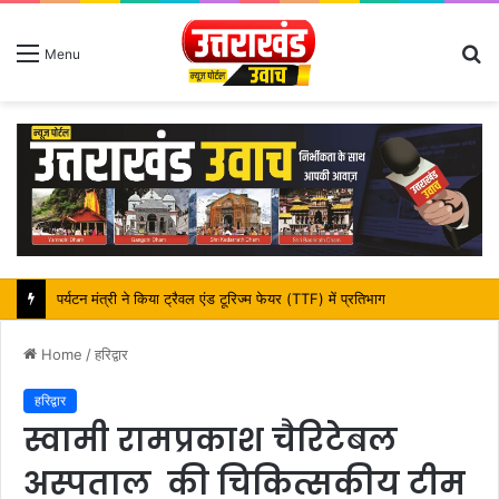
S
Menu
fo
महापौर शंभू पासवान के जन्मदिवस पर क्षेत्र में विकास की सौगात
Home
/
हरिद्वार
हरिद्वार
स्वामी रामप्रकाश चैरिटेबल
अस्पताल की चिकित्सकीय टीम