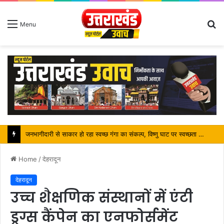
S
Menu
fo
पर्यटन मंत्री ने किया ट्रैवल एंड टूरिज्म फेयर (TTF) में प्रतिभाग
Home
/
देहरादून
देहरादून
उच्च शैक्षणिक संस्थानों में एंटी
ड्रग्स कैंपेन का एनफोर्समेंट