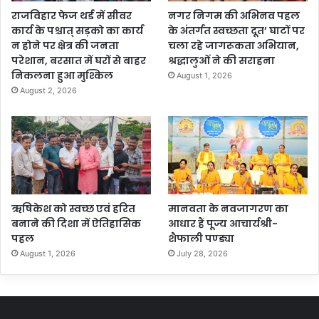
राजविहार फेज थर्ड में सीवर
नगर निगम की अभिनव पहल
कार्य के पश्चात् सड़को का कार्य
के अंतर्गत स्वच्छता दूत’ घाटों पर
न होने पर क्षेत्र की जनता
चला रहे जागरूकता अभियान,
परेशान, बरसात में घरों से बाहर
श्रद्धालुओं ने की सराहना
निकलना हुआ मुश्किल
August 1, 2026
August 2, 2026
ऋषिकेश को स्वच्छ एवं हरित
मानवता के नवजागरण का
बनाने की दिशा में ऐतिहासिक
आधार हैं पूज्य आचार्यश्री-
पहल
शैफाली पण्ड्या
August 1, 2026
July 28, 2026