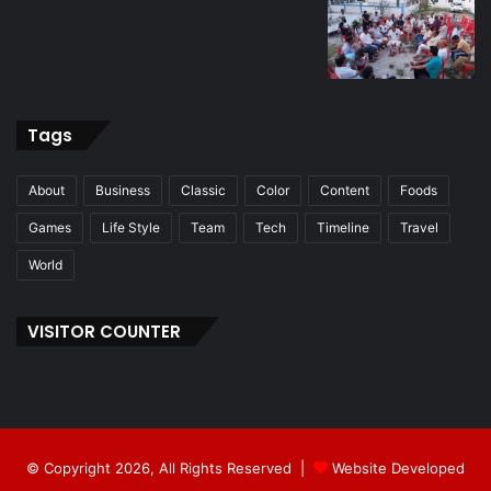
Tags
About
Business
Classic
Color
Content
Foods
Games
Life Style
Team
Tech
Timeline
Travel
World
VISITOR COUNTER
© Copyright 2026, All Rights Reserved |
Website Developed