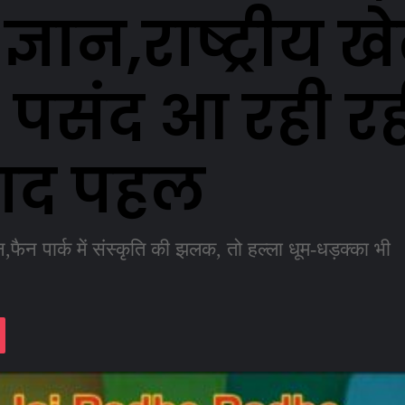
ान,राष्ट्रीय खेल
 पसंद आ रही रह
वाद पहल
शन,फैन पार्क में संस्कृति की झलक, तो हल्ला धूम-धड़क्का भी
assniki
Pocket