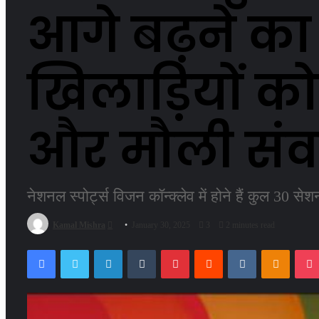
आगे बढ़ने का ज्ञ
खिलाड़ियों को
और मौली सं
नेशनल स्पोर्ट्स विजन कॉन्क्लेव में होने हैं कुल 30 से
Send
Kamal Mishra
January 30, 2025
3
2 minutes read
an
Facebook
Twitter
LinkedIn
Tumblr
Pinterest
Reddit
VKontakte
Odnokl
email