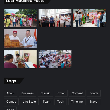
Last Modified Posts
Tags
About
Business
Classic
Color
Content
Foods
Games
Life Style
Team
Tech
Timeline
Travel
World