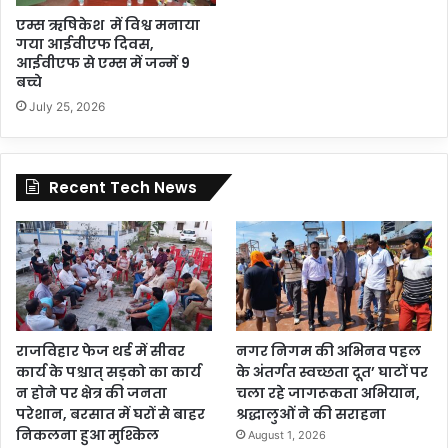
एम्स ऋषिकेश में विश्व मनाया
गया आईवीएफ दिवस,
आईवीएफ से एम्स में जन्में 9
बच्चे
July 25, 2026
Recent Tech News
राजविहार फेज थर्ड में सीवर
नगर निगम की अभिनव पहल
कार्य के पश्चात् सड़को का कार्य
के अंतर्गत स्वच्छता दूत’ घाटों पर
न होने पर क्षेत्र की जनता
चला रहे जागरूकता अभियान,
परेशान, बरसात में घरों से बाहर
श्रद्धालुओं ने की सराहना
निकलना हुआ मुश्किल
August 1, 2026