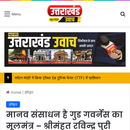
S
Menu
fo
महापौर शंभू पासवान के जन्मदिवस पर क्षेत्र में विकास की सौगात
Home
/
हरिद्वार
हरिद्वार
मानव संसाधन है गुड गवर्नेंस का
मूलमंत्र – श्रीमंहत रविन्द्र पुरी