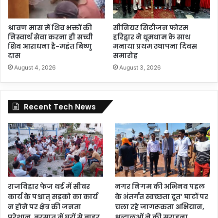
श्रावण मास में शिव भक्तों की
सीनियर सिटीजन फोरम
निस्वार्थ सेवा करना ही सच्ची
हरिद्वार ने धूमधाम के साथ
शिव आराधना है-महंत बिष्णु
मनाया प्रथम स्थापना दिवस
दास
समारोह
August 4, 2026
August 3, 2026
Recent Tech News
राजविहार फेज थर्ड में सीवर
नगर निगम की अभिनव पहल
कार्य के पश्चात् सड़को का कार्य
के अंतर्गत स्वच्छता दूत’ घाटों पर
न होने पर क्षेत्र की जनता
चला रहे जागरूकता अभियान,
परेशान, बरसात में घरों से बाहर
श्रद्धालुओं ने की सराहना