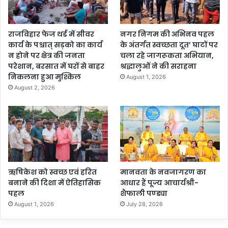
राजविहार फेज थर्ड में सीवर
नगर निगम की अभिनव पहल
कार्य के पश्चात् सड़को का कार्य
के अंतर्गत स्वच्छता दूत’ घाटों पर
न होने पर क्षेत्र की जनता
चला रहे जागरूकता अभियान,
परेशान, बरसात में घरों से बाहर
श्रद्धालुओं ने की सराहना
निकलना हुआ मुश्किल
August 1, 2026
August 2, 2026
ऋषिकेश को स्वच्छ एवं हरित
मानवता के नवजागरण का
बनाने की दिशा में ऐतिहासिक
आधार हैं पूज्य आचार्यश्री-
पहल
शैफाली पण्ड्या
August 1, 2026
July 28, 2026