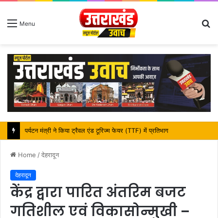
S
Menu
fo
महापौर शंभू पासवान के जन्मदिवस पर क्षेत्र में विकास की सौगात
Home
/
देहरादून
देहरादून
केंद्र द्वारा पारित अंतरिम बजट
गतिशील एवं विकासोन्मुखी –