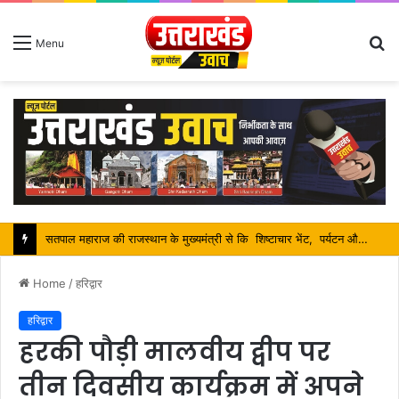
S
Menu
fo
श्रावण मास में शिव भक्तों की निस्वार्थ सेवा करना ही सच्ची शिव आराधना है-महंत बिष्णु दास
Home
/
हरिद्वार
हरिद्वार
हरकी पौड़ी मालवीय द्वीप पर
तीन दिवसीय कार्यक्रम में अपने