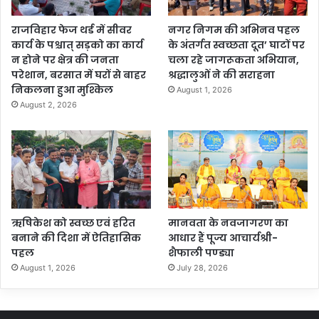
राजविहार फेज थर्ड में सीवर
नगर निगम की अभिनव पहल
कार्य के पश्चात् सड़को का कार्य
के अंतर्गत स्वच्छता दूत’ घाटों पर
न होने पर क्षेत्र की जनता
चला रहे जागरूकता अभियान,
परेशान, बरसात में घरों से बाहर
श्रद्धालुओं ने की सराहना
निकलना हुआ मुश्किल
August 1, 2026
August 2, 2026
ऋषिकेश को स्वच्छ एवं हरित
मानवता के नवजागरण का
बनाने की दिशा में ऐतिहासिक
आधार हैं पूज्य आचार्यश्री-
पहल
शैफाली पण्ड्या
August 1, 2026
July 28, 2026