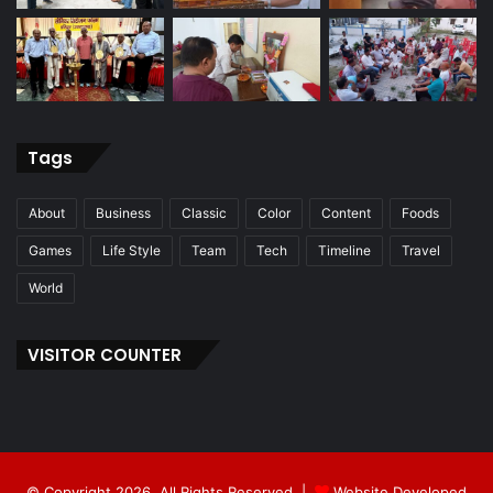
Tags
About
Business
Classic
Color
Content
Foods
Games
Life Style
Team
Tech
Timeline
Travel
World
VISITOR COUNTER
© Copyright 2026, All Rights Reserved |
Website Developed