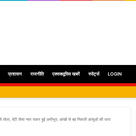
प्रशासन
राजनीति
एक्सक्लूसिव खबरें
स्पोर्ट्स
LOGIN
ओं से तोला, बेटी जैसा प्यार पाकर हुई अभीभूत, आंखों से बह निकली आंसुओं की धारा