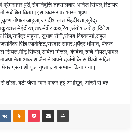
को प्रेमसागर पुरी,सेवानिवृत्ति तहसीलदार अनिल सिंघल,रिटायर
 ने भी संबोधित किया।इस अवसर पर भारत भूषण
,कृष्ण गोपाल आहूजा,जगदीश लाल मेंहदीरत्ता,सुरेंद्र
कुरदास मेहंदीरत्,ताधर्मवीर कथूरिया,संतोष अरोड़ा,दिनेश
िंह,राजेंद्र पाहुजा, सुभाष सैनी,संजय विश्वकर्मा,राहुल
 चौधरी,जसविंदर सिंह एडवोकेट,सरदार सागर,भूपेंद्र धीमान, पंकज
ि सिंघल,मीनू सिंघल,सविता मित्तल, कंदिता,रुचि गोयल,पायल
 भाजपा नेता आकाश जैन ने अपने दर्जनों के साथियों सहित
ेयर प्रत्याशी पूजा गुप्ता द्वारा सम्मान किया गया।
ं से तोला, बेटी जैसा प्यार पाकर हुई अभीभूत, आंखों से बह
eddit
VKontakte
Odnoklassniki
Pocket
Share via Email
Print