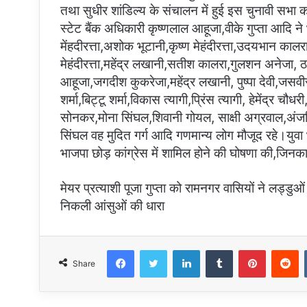
तथा सुधीर शांडिल्य के संचालन में हुई इस चुनावी सभा 
स्टेट बैंक अधिकारी कृष्णलाल आहूजा,वीके गुप्ता आदि
मेंहदीरत्ता,अशोक भूटानी,कृष्ण मेहंदीरत्ता,उदयभान कालरा
मेहंदीरत्ता,महेंद्र लखानी,सतीश कालरा,गुलशन अनेजा, ठा
आहूजा,जगदीश कुकरेजा,महेंद्र लखानी, पुष्पा देवी,जसवीर स
शर्मा,बिट्टू शर्मा,विकास त्यागी,प्रिंस त्यागी, हेमेंद्र
सोनकर,मोना सिंघल,शिवानी गोयल, साक्षी अग्रवाल,अंजल
सिंघल वह मुदित गर्ग आदि गणमान्य लोग मौजूद रहे।युवा
भाजपा छोड़ कांग्रेस में शामिल होने की घोषणा की,जिनका म
मेयर प्रत्याशी पूजा गुप्ता को रामनगर वासियों ने लड्डुओ
निकली आंसुओं की धारा
Facebook
Twitter
LinkedIn
Tumblr
Pinterest
R
Share