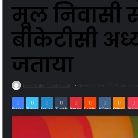
मूल निवासी स
बीकेटीसी अध्
जताया
Kamal Mishra
Send an email
October 11, 2024
3
1 minute rea
Facebook
Twitter
LinkedIn
Tumblr
Pinterest
Reddit
VKontakte
Odnoklassniki
Pocke