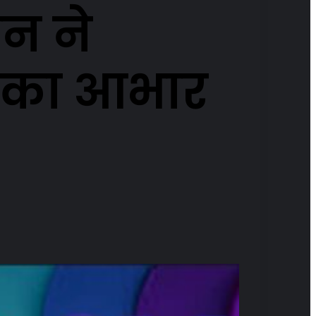
न ने
जय का आभार