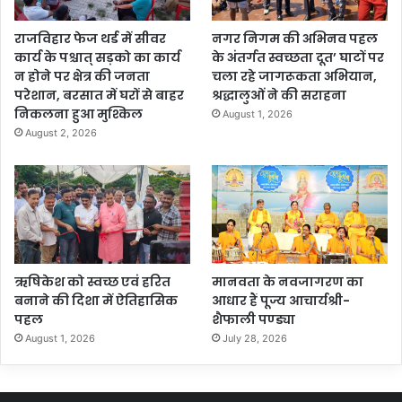
राजविहार फेज थर्ड में सीवर
नगर निगम की अभिनव पहल
कार्य के पश्चात् सड़को का कार्य
के अंतर्गत स्वच्छता दूत’ घाटों पर
न होने पर क्षेत्र की जनता
चला रहे जागरूकता अभियान,
परेशान, बरसात में घरों से बाहर
श्रद्धालुओं ने की सराहना
निकलना हुआ मुश्किल
August 1, 2026
August 2, 2026
ऋषिकेश को स्वच्छ एवं हरित
मानवता के नवजागरण का
बनाने की दिशा में ऐतिहासिक
आधार हैं पूज्य आचार्यश्री-
पहल
शैफाली पण्ड्या
August 1, 2026
July 28, 2026