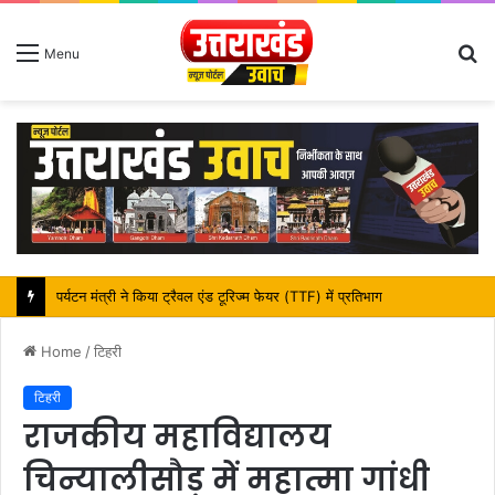
S
Menu
fo
महापौर शंभू पासवान के जन्मदिवस पर क्षेत्र में विकास की सौगात
Home
/
टिहरी
टिहरी
राजकीय महाविद्यालय
चिन्यालीसौड़ में महात्मा गांधी