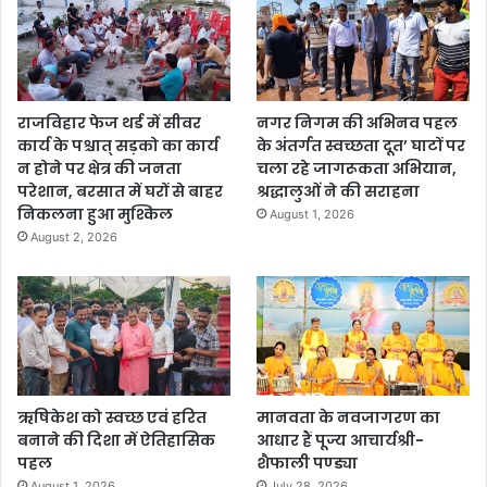
राजविहार फेज थर्ड में सीवर
नगर निगम की अभिनव पहल
कार्य के पश्चात् सड़को का कार्य
के अंतर्गत स्वच्छता दूत’ घाटों पर
न होने पर क्षेत्र की जनता
चला रहे जागरूकता अभियान,
परेशान, बरसात में घरों से बाहर
श्रद्धालुओं ने की सराहना
निकलना हुआ मुश्किल
August 1, 2026
August 2, 2026
ऋषिकेश को स्वच्छ एवं हरित
मानवता के नवजागरण का
बनाने की दिशा में ऐतिहासिक
आधार हैं पूज्य आचार्यश्री-
पहल
शैफाली पण्ड्या
August 1, 2026
July 28, 2026