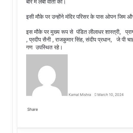
बारे में लंबी वार्ता की।
इसी मौके पर उन्होंने मंदिर परिसर के पास ओपन जिम औ
इस मौके पर मुख्य रूप से पंडित लीलाधर शास्त्री, प्रा
, प्रदीप सैनी , राजकुमार सिंह, संदीप प्रधान, जे पी च
गण उपस्थित रहे।
Send
an
email
Kamal Mishra
March 10, 2024
Facebook
Twitter
LinkedIn
Tumblr
Pinterest
Reddit
VKontakte
Odnoklassniki
Pocket
Share
Facebook
Twitter
LinkedIn
Tumblr
Pinterest
Reddit
VKontakte
Odnoklassniki
Pocket
Share
Print
via
Email