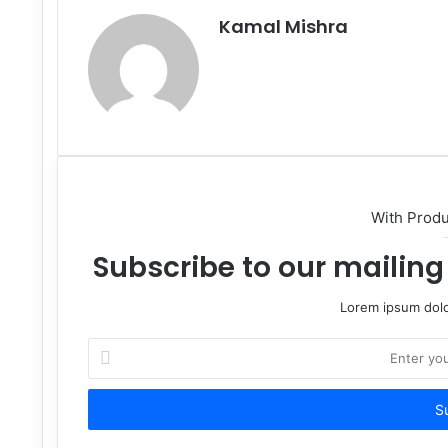
Kamal Mishra
Website
With Prod
Subscribe to our mailing 
Lorem ipsum dolo
Enter
your
Email
address