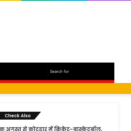
Random
Sidebar
Search
Facebook
Twitter
YouTube
Instagram
Log
Random
Sidebar
Article
for
In
Article
Check Also
Close
क अगस्त से कोटद्वार में क्रिकेट-बास्केटबॉल,