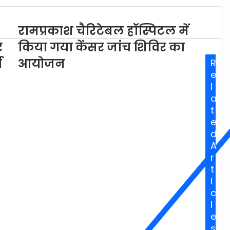
रामप्रकाश चैरिटेबल हॉस्पिटल में
र
किया गया केंसर जांच शिविर का
ा
आयोजन
R
e
l
a
t
e
d
A
r
t
i
c
l
e
s