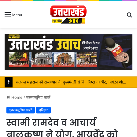
S
Menu
fo
श्रावण मास में शिव भक्तों की निस्वार्थ सेवा करना ही सच्ची शिव आराधना है-महंत बिष्णु दास
Home
/
एक्सक्लूसिव खबरें
एक्सक्लूसिव खबरें
हरिद्वार
स्वामी रामदेव व आचार्य
बालकृष्ण ने योग, आयुर्वेद को