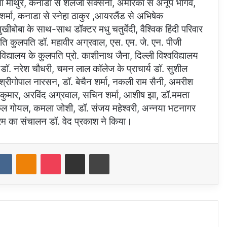
्या माथुर, कनाडा से शैलजा सक्सेना, अमेरिका से अनूप भार्गव,
म शर्मा, कनाडा से स्नेहा ठाकुर ,आयरलैंड से अभिषेक
मुखीबोबा के साथ-साथ डॉक्टर मधु चतुर्वेदी, वैश्विक हिंदी परिवार
्रति कुलपति डॉ. महावीर अग्रवाल, एस. एम. जे. एन. पीजी
विद्यालय के कुलपति प्रो. काशीनाथ जैना, दिल्ली विश्वविद्यालय
े डॉ. नरेश चौधरी, चमन लाल कॉलेज के प्राचार्य डॉ. सुशील
ॉ. श्रीगोपाल नारसन, डॉ. बेचैन शर्मा, नकली राम सैनी, अमरीश
ीश कुमार, अरविंद अग्रवाल, सचिन शर्मा, आशीष झा, डॉ.ममता
 ,रिंकल गोयल, कमला जोशी, डॉ. संजय महेश्वरी, अन्नया भटनागर
्रम का संचालन डॉ. वेद प्रकाश ने किया।
dit
VKontakte
Odnoklassniki
Pocket
Share via Email
Print