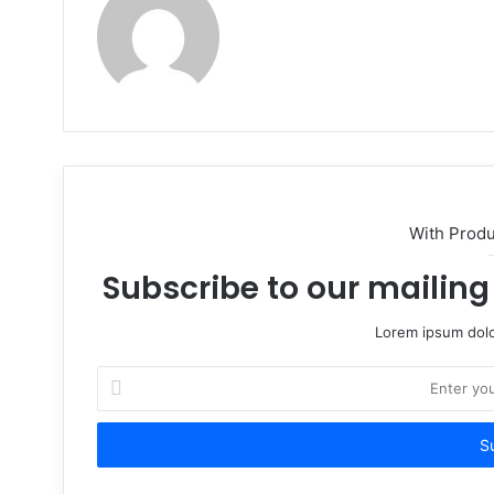
Website
With Prod
Subscribe to our mailing 
Lorem ipsum dolo
Enter
your
Email
address