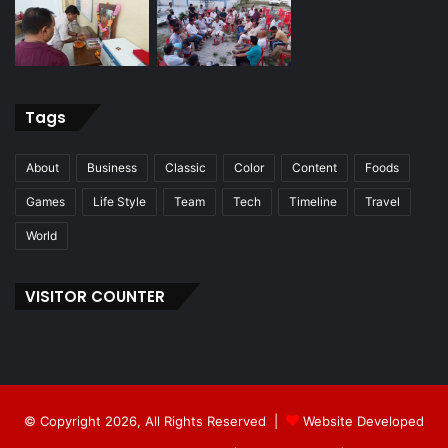
Tags
About
Business
Classic
Color
Content
Foods
Games
Life Style
Team
Tech
Timeline
Travel
World
VISITOR COUNTER
© Copyright 2026, All Rights Reserved |
Website Developed