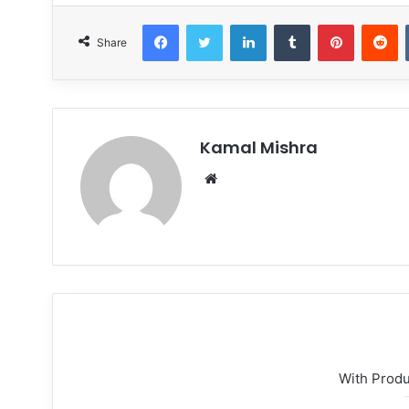
Facebook
Twitter
LinkedIn
Tumblr
Pinterest
R
Share
Kamal Mishra
Website
With Prod