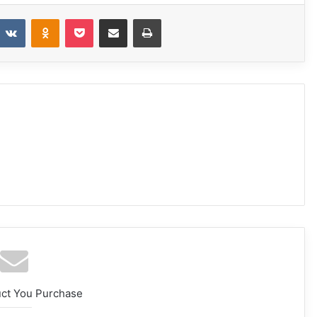
eddit
VKontakte
Odnoklassniki
Pocket
Share via Email
Print
uct You Purchase