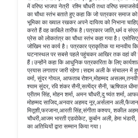
में वरिष्ठ भाजपा नेत्री रश्मि चौधरी तथा वरिष्ठ समाज
का चौथा स्तंभ बताते हुए कहा कि जो पत्रकार समाज को
भूमिका का ख्याल रखकर अपने दायित्व को निभाना चाहिए। 
करते हैं वह काबिले तारीफ है।पत्रकार जाति,धर्म व संप्रद
प्रेस को लोकतंत्र का चौथा स्तंभ कहा गया है। एसोसिए
जोखिम भरा कार्य है। पत्रकार प्राकृतिक या मानवीय 
घटनास्थल पर सबसे पहले पहुंचकर आखिर तक वहां की पूर
हैं।उन्होंने कहा कि आधुनिक पत्रकारिता के लिए कार्य
प्रयास लगातार जारी रहेगा।सद्दाम अली के संचालन में हु
वर्मा, सुंदर गोयल, आफताब रोशन,मोहम्मद असलम,तनव
श्याम सुंदर, रवि शंकर सैनी,सत्येंद्र सैनी, ऋषिपाल धी
प्रीतम सिंह, मोहन शर्मा, अमन चौधरी,दु ष्यंत शर्मा, आ
मोहम्मद साजिद,अनवार अहमद नूर,अर्सलान अली,फैजान
मितूशी,फरजाना,आरती सिंह,संगीता कश्यप, शकील अ
चौधरी,आजम भारती एडवोकेट, कुर्बान अली, हेमा भंडारी, ह
का अतिथियों द्वारा सम्मान किया गया।