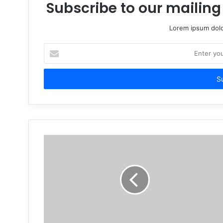
Subscribe to our mailing 
Lorem ipsum dolo
Enter
your
Email
address