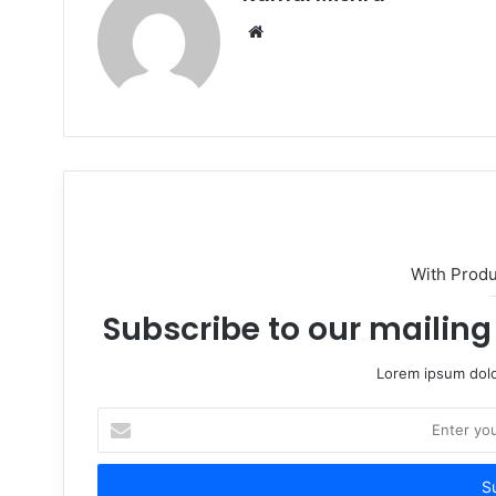
Website
With Prod
Subscribe to our mailing 
Lorem ipsum dolo
Enter
your
Email
address