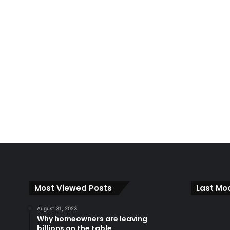
Most Viewed Posts
Last Mod
August 31, 2023
Why homeowners are leaving
billions on the table