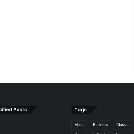
ified Posts
Tags
About
Business
Classic