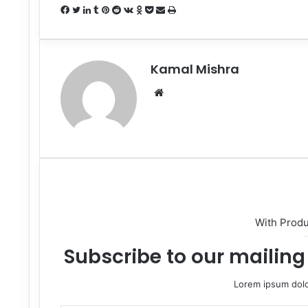
Facebook
Twitter
LinkedIn
Tumblr
Pinterest
Reddit
VKontakte
Odnoklassniki
Pocket
Share
Print
via
Email
Kamal Mishra
Website
With Prod
Subscribe to our mailing 
Lorem ipsum dolo