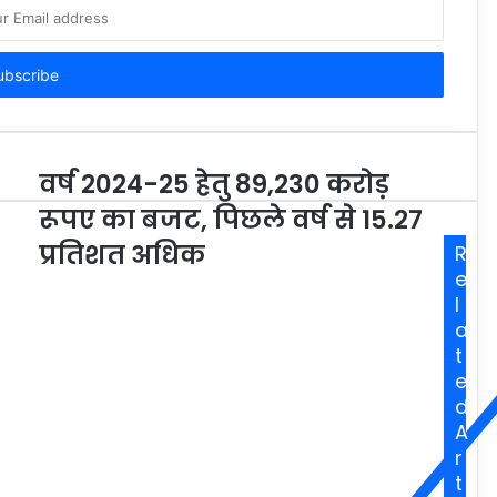
वर्ष 2024-25 हेतु 89,230 करोड़
रूपए का बजट, पिछले वर्ष से 15.27
प्रतिशत अधिक
R
e
l
a
t
e
d
A
r
t