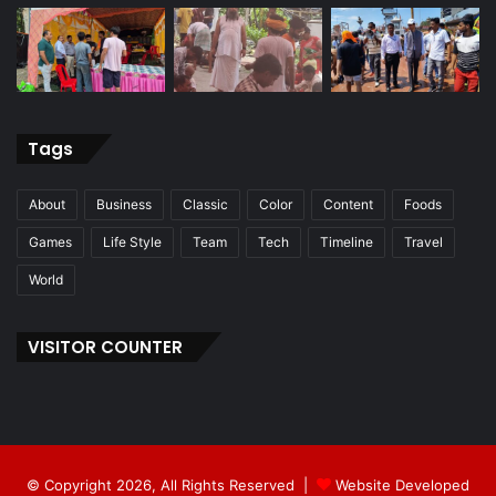
Tags
About
Business
Classic
Color
Content
Foods
Games
Life Style
Team
Tech
Timeline
Travel
World
VISITOR COUNTER
© Copyright 2026, All Rights Reserved |
Website Developed