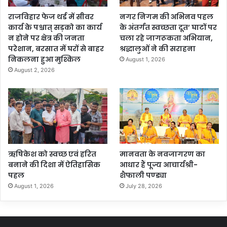
राजविहार फेज थर्ड में सीवर
नगर निगम की अभिनव पहल
कार्य के पश्चात् सड़को का कार्य
के अंतर्गत स्वच्छता दूत’ घाटों पर
न होने पर क्षेत्र की जनता
चला रहे जागरूकता अभियान,
परेशान, बरसात में घरों से बाहर
श्रद्धालुओं ने की सराहना
निकलना हुआ मुश्किल
August 1, 2026
August 2, 2026
ऋषिकेश को स्वच्छ एवं हरित
मानवता के नवजागरण का
बनाने की दिशा में ऐतिहासिक
आधार हैं पूज्य आचार्यश्री-
पहल
शैफाली पण्ड्या
August 1, 2026
July 28, 2026