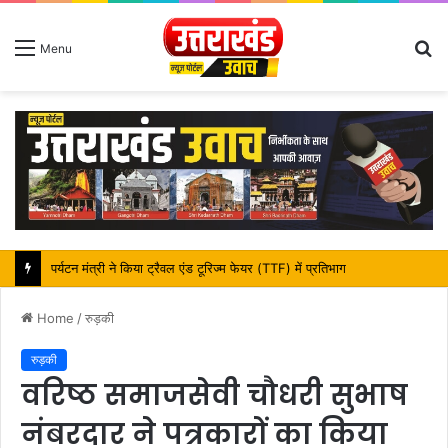
S
Menu
fo
महापौर शंभू पासवान के जन्मदिवस पर क्षेत्र में विकास की सौगात
Home
/
रुड़की
रुड़की
वरिष्ठ समाजसेवी चौधरी सुभाष
नंबरदार ने पत्रकारों का किया