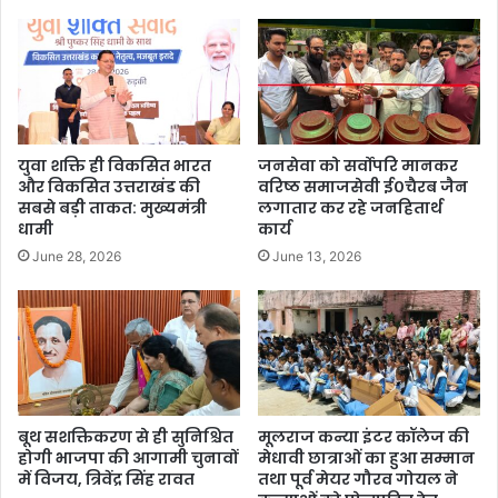
युवा शक्ति ही विकसित भारत
जनसेवा को सर्वोपरि मानकर
और विकसित उत्तराखंड की
वरिष्ठ समाजसेवी ई०चैरब जैन
सबसे बड़ी ताकत: मुख्यमंत्री
लगातार कर रहे जनहितार्थ
धामी
कार्य
June 28, 2026
June 13, 2026
बूथ सशक्तिकरण से ही सुनिश्चित
मूलराज कन्या इंटर कॉलेज की
होगी भाजपा की आगामी चुनावों
मेधावी छात्राओं का हुआ सम्मान
में विजय, त्रिवेंद्र सिंह रावत
तथा पूर्व मेयर गौरव गोयल ने