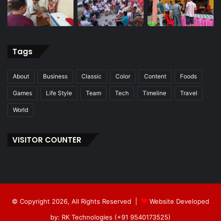
Tags
About
Business
Classic
Color
Content
Foods
Games
Life Style
Team
Tech
Timeline
Travel
World
VISITOR COUNTER
© Copyright 2026, All Rights Reserved |
Website Developed
by: RK Technologies (+91 9540173525)