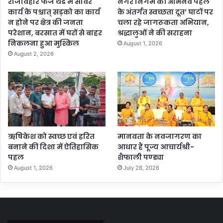
राजविहार फेज थर्ड में सीवर
नगर निगम की अभिनव पहल
कार्य के पश्चात् सड़को का कार्य
के अंतर्गत स्वच्छता दूत’ घाटों पर
न होने पर क्षेत्र की जनता
चला रहे जागरूकता अभियान,
परेशान, बरसात में घरों से बाहर
श्रद्धालुओं ने की सराहना
निकलना हुआ मुश्किल
August 1, 2026
August 2, 2026
ऋषिकेश को स्वच्छ एवं हरित
मानवता के नवजागरण का
बनाने की दिशा में ऐतिहासिक
आधार हैं पूज्य आचार्यश्री-
पहल
शैफाली पण्ड्या
August 1, 2026
July 28, 2026