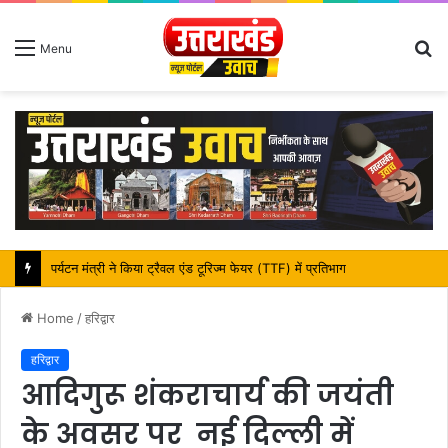
S
Menu
fo
महापौर शंभू पासवान के जन्मदिवस पर क्षेत्र में विकास की सौगात
Home
/
हरिद्वार
हरिद्वार
आदिगुरू शंकराचार्य की जयंती
के अवसर पर नई दिल्ली में