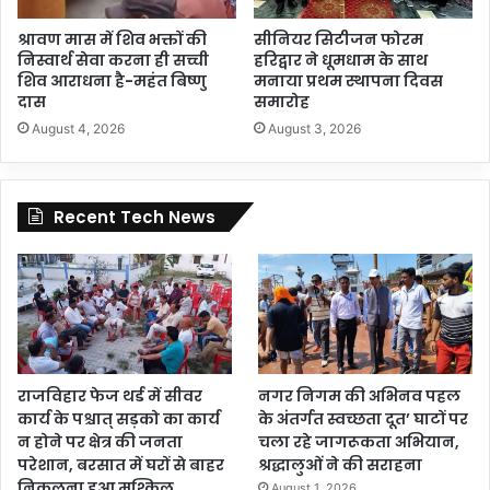
श्रावण मास में शिव भक्तों की
सीनियर सिटीजन फोरम
निस्वार्थ सेवा करना ही सच्ची
हरिद्वार ने धूमधाम के साथ
शिव आराधना है-महंत बिष्णु
मनाया प्रथम स्थापना दिवस
दास
समारोह
August 4, 2026
August 3, 2026
Recent Tech News
राजविहार फेज थर्ड में सीवर
नगर निगम की अभिनव पहल
कार्य के पश्चात् सड़को का कार्य
के अंतर्गत स्वच्छता दूत’ घाटों पर
न होने पर क्षेत्र की जनता
चला रहे जागरूकता अभियान,
परेशान, बरसात में घरों से बाहर
श्रद्धालुओं ने की सराहना
निकलना हुआ मुश्किल
August 1, 2026