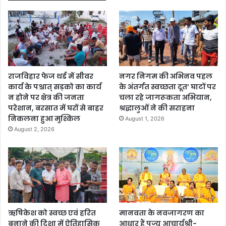
राजविहार फेज थर्ड में सीवर
नगर निगम की अभिनव पहल
कार्य के पश्चात् सड़को का कार्य
के अंतर्गत स्वच्छता दूत’ घाटों पर
न होने पर क्षेत्र की जनता
चला रहे जागरूकता अभियान,
परेशान, बरसात में घरों से बाहर
श्रद्धालुओं ने की सराहना
निकलना हुआ मुश्किल
August 1, 2026
August 2, 2026
ऋषिकेश को स्वच्छ एवं हरित
मानवता के नवजागरण का
बनाने की दिशा में ऐतिहासिक
आधार हैं पूज्य आचार्यश्री-