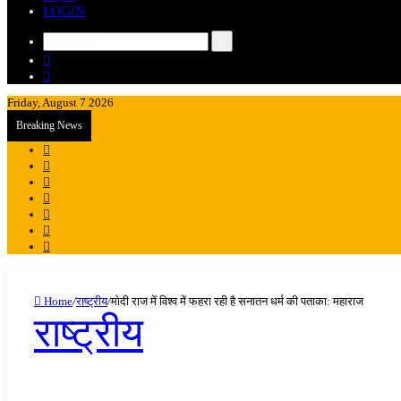
LOGIN
Search
Sidebar
for
Random
Article
Friday, August 7 2026
Breaking News
Sidebar
Random
Article
Log
In
Instagram
YouTube
Twitter
Facebook
Home
/
राष्ट्रीय
/
मोदी राज में विश्व में फहरा रही है सनातन धर्म की पताका: महाराज
राष्ट्रीय