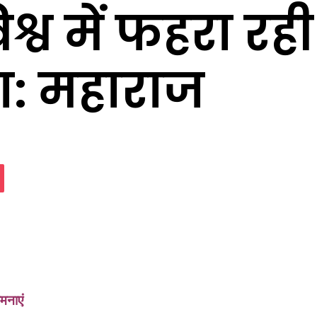
िश्व में फहरा र
ा: महाराज
assniki
Pocket
मनाएं