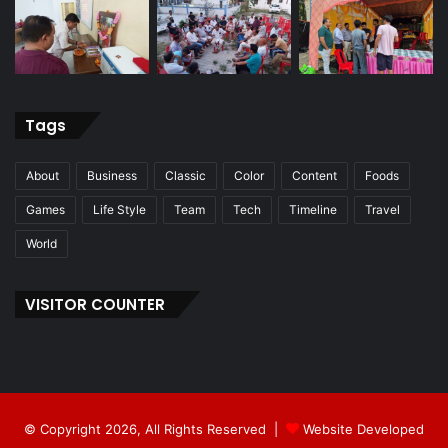
Tags
About
Business
Classic
Color
Content
Foods
Games
Life Style
Team
Tech
Timeline
Travel
World
VISITOR COUNTER
© Copyright 2026, All Rights Reserved |
Website Developed