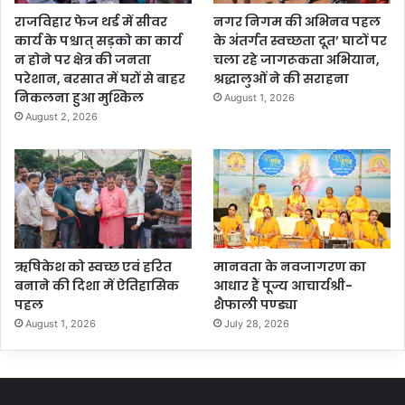
राजविहार फेज थर्ड में सीवर
नगर निगम की अभिनव पहल
कार्य के पश्चात् सड़को का कार्य
के अंतर्गत स्वच्छता दूत’ घाटों पर
न होने पर क्षेत्र की जनता
चला रहे जागरूकता अभियान,
परेशान, बरसात में घरों से बाहर
श्रद्धालुओं ने की सराहना
निकलना हुआ मुश्किल
August 1, 2026
August 2, 2026
ऋषिकेश को स्वच्छ एवं हरित
मानवता के नवजागरण का
बनाने की दिशा में ऐतिहासिक
आधार हैं पूज्य आचार्यश्री-
पहल
शैफाली पण्ड्या
August 1, 2026
July 28, 2026