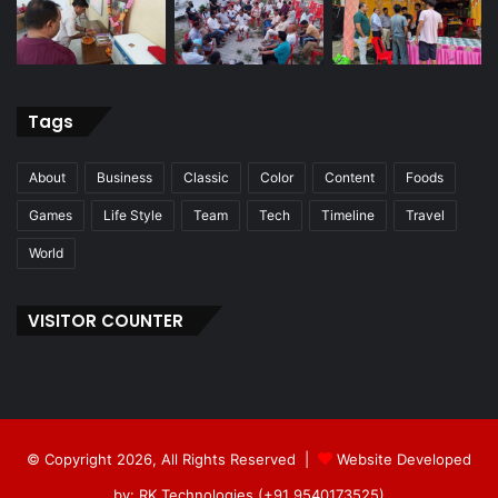
Tags
About
Business
Classic
Color
Content
Foods
Games
Life Style
Team
Tech
Timeline
Travel
World
VISITOR COUNTER
© Copyright 2026, All Rights Reserved |
Website Developed
by: RK Technologies (+91 9540173525)