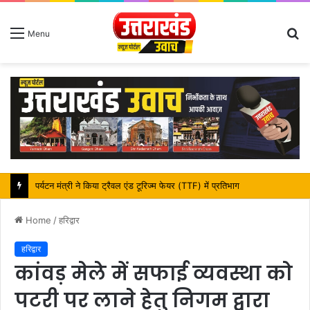
S
Menu
fo
महापौर शंभू पासवान के जन्मदिवस पर क्षेत्र में विकास की सौगात
Home
/
हरिद्वार
हरिद्वार
कांवड़ मेले में सफाई व्यवस्था को
पटरी पर लाने हेतु निगम द्वारा