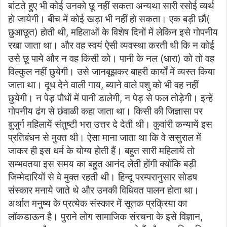
बांटते हुए भी काेई उनकाे छू नहीं सकता अन्यथा सारी रसाेई व्यर्थ
हाे जायेगी। बीच में काेई खड़ा भी नहीं हाे सकता। एक बड़ी छाैं(
छुआछूत) हाेती थी, महिलाओं के विशेष दिनाें में लेकिन इसे गाेपनीय
रखा जाता था। और वह स्वयं ऐसी व्यवस्था करती थी कि न काेई
उसे छू पाये और न वह किसी काे। पानी के नल (धारा) काे ताे वह
विल्कुल नहीं छुयेगी। उसे जानबूझकर बाहरी कार्याें में व्यस्त किया
जाता था। दूध देने वाली गाय, ब्याने वाले पशु काे भी वह नहीं
छुयेगी। न पेड़़ पाैधाें में पानी डालेगी, न पेड़ से फल ताेड़ेगी। इन्हें
गाेपनीय ढंग से छंवाळी कहा जाता था। किसी की जिज्ञासा पर
बुजुर्ग महिलायें संतुष्टी भरा उत्तर दे देती थी। कुवांरी कन्यायें इस
प्रतिबंधन से मुक्त थी। ऐसा माना जाता था कि वे ससुराल में
जाकर ही इस धर्म के याेग्य हाेती हैं। बहुत सारी महिलायें ताे
सम्भवतया इस समय का बहुत आनंद लेती हाेंगी क्याेंकि बड़ी
जिम्मेदारियाें से वे मुक्त रहती थी। हिन्दू परम्परानुसार साेडष
संस्कार मनाये जाते थे और उनकी विधिवत पालन हाेता था।
अर्थात मनुष्य के प्रत्येक संस्कार में सूतक प्रक्रिया का
लॉकडाऊन है। पुराने लाेग सामाजिक संरचना के इसे विज्ञान,