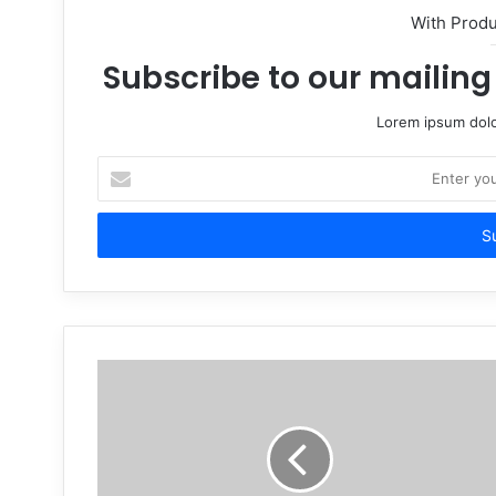
With Prod
Subscribe to our mailing 
Lorem ipsum dolo
Enter
your
Email
address