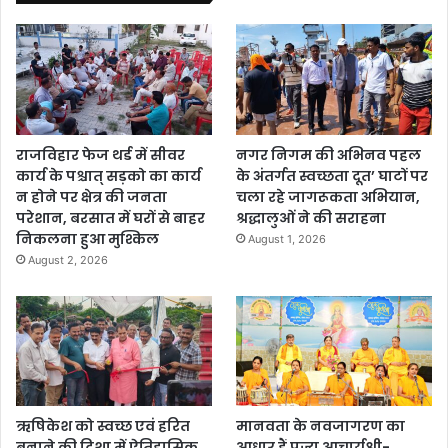
राजविहार फेज थर्ड में सीवर
नगर निगम की अभिनव पहल
कार्य के पश्चात् सड़को का कार्य
के अंतर्गत स्वच्छता दूत’ घाटों पर
न होने पर क्षेत्र की जनता
चला रहे जागरूकता अभियान,
परेशान, बरसात में घरों से बाहर
श्रद्धालुओं ने की सराहना
निकलना हुआ मुश्किल
August 1, 2026
August 2, 2026
ऋषिकेश को स्वच्छ एवं हरित
मानवता के नवजागरण का
बनाने की दिशा में ऐतिहासिक
आधार हैं पूज्य आचार्यश्री-