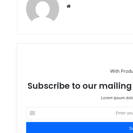
Website
With Prod
Subscribe to our mailing 
Lorem ipsum dolo
Enter
your
Email
address