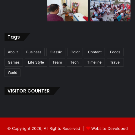
Tags
About
Business
Classic
Color
Content
Foods
Games
Life Style
Team
Tech
Timeline
Travel
World
VISITOR COUNTER
© Copyright 2026, All Rights Reserved |
Website Developed