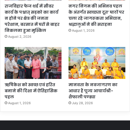
राजविहार फेज थर्ड में सीवर
नगर निगम की अभिनव पहल
कार्य के पश्चात् सड़को का कार्य
के अंतर्गत स्वच्छता दूत’ घाटों पर
न होने पर क्षेत्र की जनता
चला रहे जागरूकता अभियान,
परेशान, बरसात में घरों से बाहर
श्रद्धालुओं ने की सराहना
निकलना हुआ मुश्किल
August 1, 2026
August 2, 2026
ऋषिकेश को स्वच्छ एवं हरित
मानवता के नवजागरण का
बनाने की दिशा में ऐतिहासिक
आधार हैं पूज्य आचार्यश्री-
पहल
शैफाली पण्ड्या
August 1, 2026
July 28, 2026