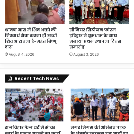
श्रावण मास में शिव भक्तों की
सीनियर सिटीजन फोरम
निस्वार्थ सेवा करना ही सच्ची
हरिद्वार ने धूमधाम के साथ
शिव आराधना है-महंत बिष्णु
मनाया प्रथम स्थापना दिवस
दास
समारोह
August 4, 2026
August 3, 2026
Recent Tech News
राजविहार फेज थर्ड में सीवर
नगर निगम की अभिनव पहल
कार्य के पश्चात् सड़को का कार्य
के अंतर्गत स्वच्छता दूत’ घाटों पर