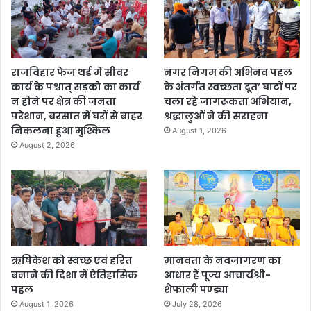
राजविहार फेज थर्ड में सीवर
नगर निगम की अभिनव पहल
कार्य के पश्चात् सड़को का कार्य
के अंतर्गत स्वच्छता दूत’ घाटों पर
न होने पर क्षेत्र की जनता
चला रहे जागरूकता अभियान,
परेशान, बरसात में घरों से बाहर
श्रद्धालुओं ने की सराहना
निकलना हुआ मुश्किल
August 1, 2026
August 2, 2026
ऋषिकेश को स्वच्छ एवं हरित
मानवता के नवजागरण का
बनाने की दिशा में ऐतिहासिक
आधार हैं पूज्य आचार्यश्री-
पहल
शैफाली पण्ड्या
August 1, 2026
July 28, 2026