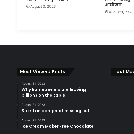
आयोजन
August 3, 2026
August 1, 2026
Most Viewed Posts
Last Mod
August 31, 2023
Why homeowners are leaving
billions on the table
August 31, 2023
Spieth in danger of missing cut
August 31, 2023
Ice Cream Maker Free Chocolate