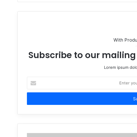
With Prod
Subscribe to our mailing 
Lorem ipsum dolo
Enter
your
Email
address